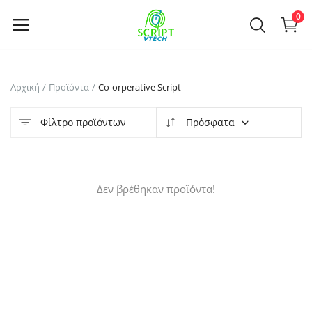
Powered by
Translate
0
Πουλήστε
Αρχική
Προϊόντα
Co-orperative Script
τώρα
Φίλτρο προϊόντων
Πρόσφατα
Main Menu
Κατηγορίες
Δεν βρέθηκαν προϊόντα!
Αρχική
Επιθυμητά
Contact
Blog