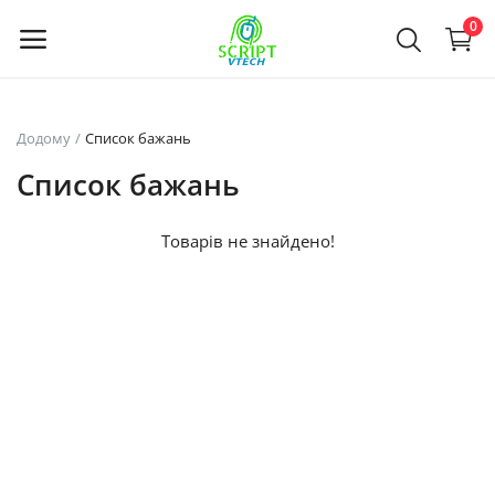
Powered by
Translate
0
Продайте
Додому
Список бажань
зараз
Список бажань
Main Menu
Товарів не знайдено!
Категорії
Додому
Список бажань
Contact
Blog