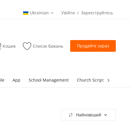
Ukrainian
Увійти
Зареєструйтесь
/
Продайте зараз
Кошик
Список бажань
ile
App
School Management
Church Script
lottery Sc
Найновіший