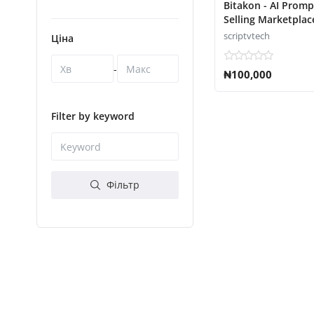
Bitakon - AI Prom
Selling Marketplac
Seller) script
scriptvtech
Ціна
-
₦100,000
Filter by keyword
Фільтр