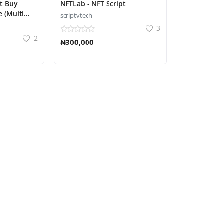
pt Buy
NFTLab - NFT Script
e (Multi
scriptvtech
3
2
₦300,000