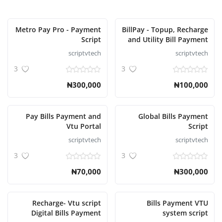
Metro Pay Pro - Payment
BillPay - Topup, Recharge
Script
and Utility Bill Payment
Script
scriptvtech
scriptvtech
3
3
₦300,000
₦100,000
Pay Bills Payment and
Global Bills Payment
Vtu Portal
Script
scriptvtech
scriptvtech
3
3
₦70,000
₦300,000
Recharge- Vtu script
Bills Payment VTU
Digital Bills Payment
system script