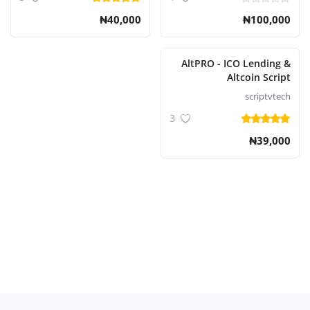
₦40,000
₦100,000
AltPRO - ICO Lending &
Altcoin Script
scriptvtech
3
₦39,000