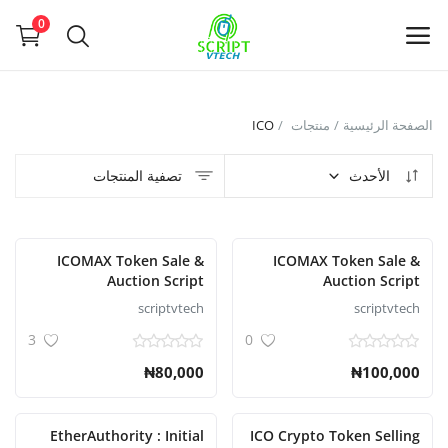
Powered by
Translate
0
بيع
الصفحة الرئيسية
منتجات
ICO
الآن
الأحدث
تصفية المنتجات
Main Menu
التصنيفات
ICOMAX Token Sale &
ICOMAX Token Sale &
Auction Script
Auction Script
scriptvtech
scriptvtech
الصفحة الرئيسية
3
0
قائمة الرغبات
₦80,000
₦100,000
Contact
EtherAuthority : Initial
ICO Crypto Token Selling
Blog