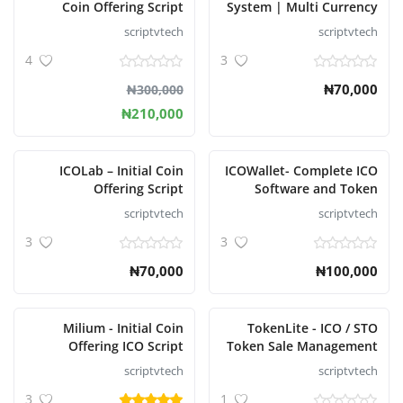
Coin Offering Script
System | Multi Currency
| Multi Wallet Script
scriptvtech
scriptvtech
تسجيل الدخول
4
3
تسجيل
₦70,000
₦300,000
₦210,000
Arabic
ICOLab – Initial Coin
ICOWallet- Complete ICO
Offering Script
Software and Token
Launching Script
scriptvtech
scriptvtech
3
3
₦70,000
₦100,000
Milium - Initial Coin
TokenLite - ICO / STO
Offering ICO Script
Token Sale Management
Version 5.2
Dashboard Script
scriptvtech
scriptvtech
3
1