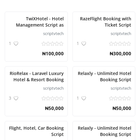
TwiXHotel - Hotel
RazeFlight Booking with
Management Script as
Ticket Script
SAAS
scriptvtech
scriptvtech
1
1
₦100,000
₦300,000
RioRelax - Laravel Luxury
Relaxly - Unlimited Hotel
Hotel & Resort Booking
Booking Script
Script
scriptvtech
scriptvtech
3
1
₦50,000
₦50,000
Flight, Hotel, Car Booking
Relaxly - Unlimited Hotel
Script
Booking Script