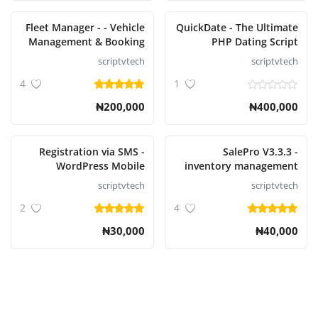
Fleet Manager - - Vehicle
QuickDate - The Ultimate
Management & Booking
PHP Dating Script
System
scriptvtech
scriptvtech
4
1
₦200,000
₦400,000
Registration via SMS -
SalePro V3.3.3 -
WordPress Mobile
inventory management
Number Signup and
system with POS, HRM,
scriptvtech
scriptvtech
Login
accounting
2
4
₦30,000
₦40,000