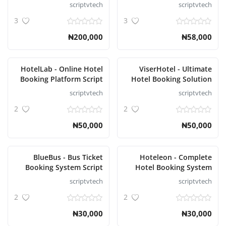
scriptvtech
scriptvtech
3
3
₦200,000
₦58,000
HotelLab - Online Hotel
ViserHotel - Ultimate
Booking Platform Script
Hotel Booking Solution
Script
scriptvtech
scriptvtech
2
2
₦50,000
₦50,000
BlueBus - Bus Ticket
Hoteleon - Complete
Booking System Script
Hotel Booking System
Script
scriptvtech
scriptvtech
2
2
₦30,000
₦30,000